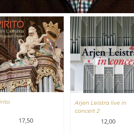
rito
Arjen Leistra live in
concert 2
17,50
12,00