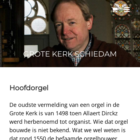
Ga
naar
inhoud
GROTE KERK SCHIEDAM
Hoofdorgel
De oudste vermelding van een orgel in de
Grote Kerk is van 1498 toen Allaert Dirckz
werd herbenoemd tot organist. Wie dat orgel
bouwde is niet bekend. Wat we wel weten is
dat rond 1550 de befaamde orgelbouwer