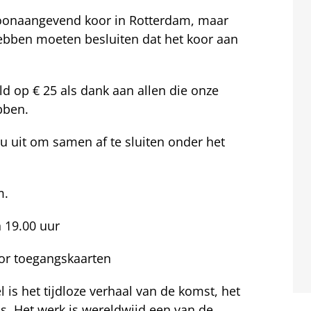
oonaangevend koor in Rotterdam, maar
ebben moeten besluiten dat het koor aan
d op € 25 als dank aan allen die onze
bben.
u uit om samen af te sluiten onder het
m.
 19.00 uur
voor toegangskaarten
is het tijdloze verhaal van de komst, het
s. Het werk is wereldwijd een van de