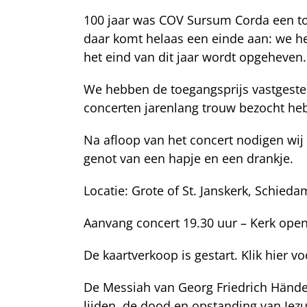
100 jaar was COV Sursum Corda een t
daar komt helaas een einde aan: we h
het eind van dit jaar wordt opgeheven.
We hebben de toegangsprijs vastgestel
concerten jarenlang trouw bezocht he
Na afloop van het concert nodigen wij 
genot van een hapje en een drankje.
Locatie: Grote of St. Janskerk, Schieda
Aanvang concert 19.30 uur – Kerk open
De kaartverkoop is gestart. Klik hier 
De Messiah van Georg Friedrich Händel 
lijden, de dood en opstanding van Jezu