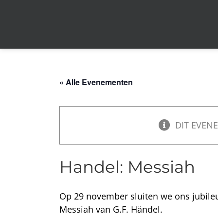
Ga
naar
inhoud
« Alle Evenementen
DIT EVENE
Handel: Messiah
Op 29 november sluiten we ons jubile
Messiah van G.F. Händel.